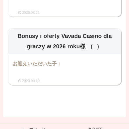
2023.08.21
Bonusy i oferty Vavada Casino dla
graczy w 2026 roku様
（ ）
お迎えいただいた子：
2023.08.19