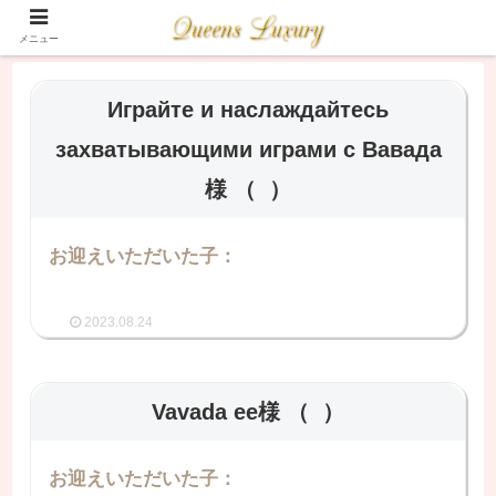
メニュー
Играйте и наслаждайтесь
захватывающими играми с Вавада
様
（ ）
お迎えいただいた子：
2023.08.24
Vavada ee様
（ ）
お迎えいただいた子：