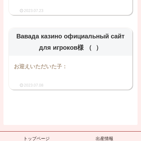
2023.07.23
Вавада казино официальный сайт
для игроков様
（ ）
お迎えいただいた子：
2023.07.08
トップページ
出産情報